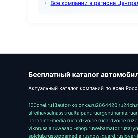
←
Все компании в регионе Центр
Бесплатный каталог автомоби
Актуальный каталог компаний по всей Рос
133chel.ru
13autor-kolonka.ru
2864420.ru
2rich.
alfeihavsalnassr.ru
altaipant.ru
argentinamia.ru
ar
borodino-media.ru
card-voice.ru
cardvoice.ru
ze
vlknrussia.ru
wasabi-shop.ru
webamator.ru
zaryn
splclub.ru
stoppamedia.ru
snow-guard.ru
slovar-i