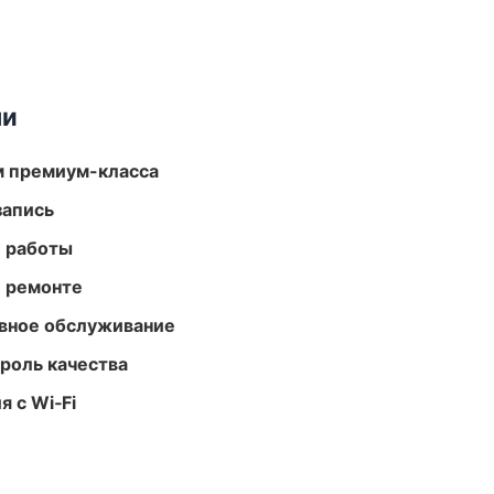
ми
м премиум-класса
запись
е работы
и ремонте
вное обслуживание
роль качества
 с Wi‑Fi