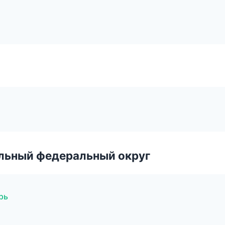
альный федеральный округ
рь