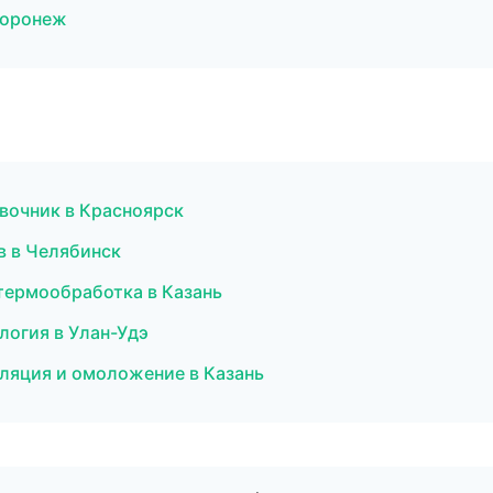
Воронеж
авочник в Красноярск
ов в Челябинск
 термообработка в Казань
ология в Улан-Удэ
иляция и омоложение в Казань