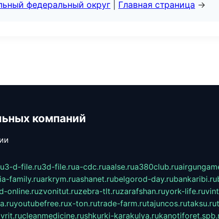
альный федеральный округ
|
Главная страница
→
льных компаний
сии
ru
3-d-file.ru
3d-file.ru
a-cdc.ru
aalse.ru
a380club.ru
airgungame
ia-family.ru
arkrym.ru
ashanet.ru
belgorod-day.ru
bankaribi.ru
d-online.ru
zvonitut.ru
zebra-tlt.ru
zarafshan.ru
york-life.ru
vin
a.ru
youtubefree.ru
x-ton.ru
trade-farm.ru
tajuncos.ru
taksu.ru
vrit.ru
cleanmedicine.ru
shkurki-karakulya.ru
kanotiforet.spb.