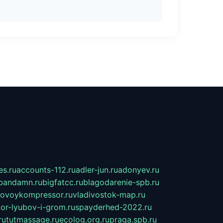
s.ru
accounts-112.ru
adler-jun.ru
adonyev.ru
bandamn.ru
bigfatcc.ru
blagodarenie-spb.ru
tovoykompressor.ru
vladivostok-map.ru
tor-lyubov-i-grom.ru
spayderhed-2022.ru
ru
tutmassage.ru
ecolog.org.ru
praga.spb.ru